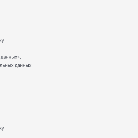
ку
 данных»,
альных данных
ку