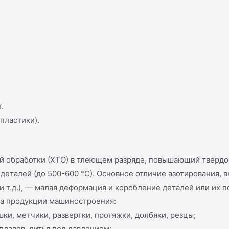
.
пластики).
й обработки (ХТО) в тлеющем разряде, повышающий твердос
деталей (до 500-600 °С). Основное отличие азотирования,
т.д.), — малая деформация и коробление деталей или их п
ра продукции машиностроения:
ки, метчики, развертки, протяжки, долбяки, резцы;
плавов, литья под давлением;