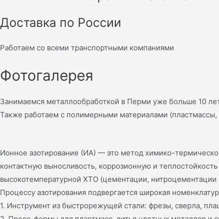
Доставка по России
Работаем со всеми транспортными компаниями
Фотогалерея
Занимаемся металлообработкой в Перми уже больше 10 лет
Также работаем с полимерными материалами (пластмассы, 
Ионное азотирование (ИА) — это метод химико-термическо
контактную выносливость, коррозионную и теплостойкость 
высокотемпературной ХТО (цементации, нитроцементации и 
Процессу азотирования подвергается широкая номенклату
1. Инструмент из быстрорежущей стали: фрезы, сверла, плаш
2. Пресс-формы для пластмасс, литья цветных металлов и с